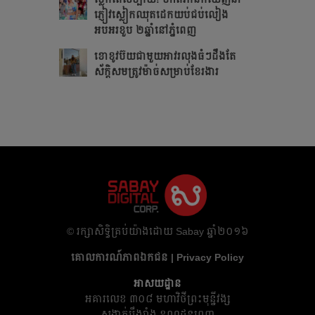
ភ្ញៀវស្លៀកឈុតដេកយប់ជប់លៀង
អបអរខួប ២ឆ្នាំនៅភ្នំពេញ
ខោខូវប៊យជាមួយអាវរលុងធំៗដឹងតែ​
ស័ក្ដិសម​ត្រូវម៉ាច់សម្រាប់ខែរងារ
​© រក្សា​សិទ្ធិ​គ្រប់​យ៉ាង​ដោយ​ Sabay ឆ្នាំ​២០១៦
គោលការណ៍​ភាព​ឯកជន | Privacy Policy
អាសយដ្ឋាន
អគារ​លេខ ៣០៨ មហាវិថីព្រះមុន្នីវង្ស
សង្កាត់បឹងរាំង ខណ្ឌដូនពេញ