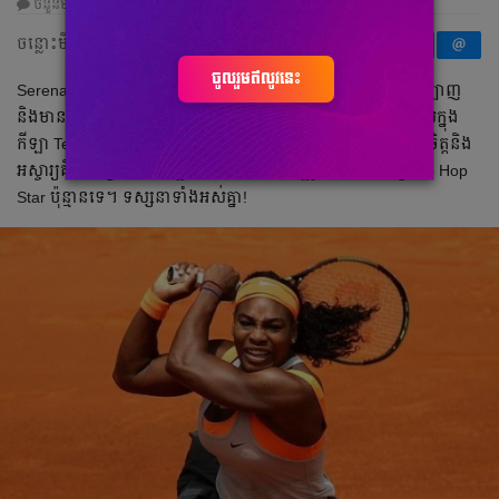
ចំនួនមតិ
0
|
ចំនួនចែករំលែក
0
ចន្លោះមិនឃើញ
ចូលរួមឥលូវនេះ
Serena William ជា​កីឡា​ការនី​ Tennis African American ដ៏​ល្បី​ល្បាញ​
និង​មាន​ប្រជាប្រិយភាព​យ៉ាង​ខ្លាំងដែល​ទទួល​បាន​ជយលាភីលេខមួយ​ក្នុង​
កីឡា​ Tennis របស់​នាង​ជា​លើក​ដំបូង​នៅ​ឆ្នាំ​២០០២។ អ្វី​ដែល​ហួស​ចិត្ត​និង​
អស្ចារ្យ​គឺ​ជំនាញ​រាំ​របស់​កីឡាការនី​ Tennis ដ៏ល្បី​រូប​នេះ​មិនចាញ់​ Hip Hop
Star ប៉ុន្មាន​ទេ។​ ទស្សនា​ទាំង​អស់គ្នា!​