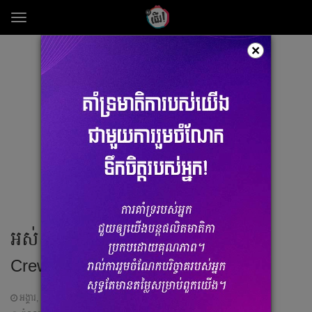
Toggle
navigation
×
អស់​ស្ទះ​!! Serena William នាំ​ Airport
Crew រាំ​ពេញ​ព្រលាន​យន្ដ​ហោះ​!
អង្គារ, 13 កុម្ភៈ 2018 08:27