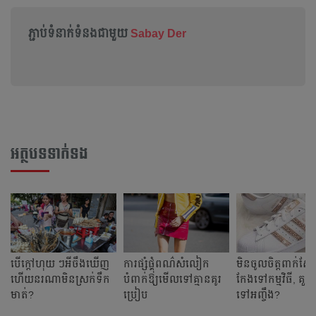
ភ្ជាប់ទំនាក់ទំនងជាមួយ
Sabay Der
អត្ថបទទាក់ទង
បើ​ក្ដៅ​ហុយ ៗ​អីចឹង​ឃើញ​
ការ​ផ្សំផ្គុំ​ពណ៌​សំលៀក
មិន​ចូល​ចិត្ត​ពាក់​ស្ប
ហើយ​នរណា​មិន​ស្រក់​ទឹក​
បំពាក់​ឱ្យ​មើល​ទៅ​គ្មាន​គូរ​
កែង​ទៅ​កម្មវិធី​, គួរពា
មាត់?
ប្រៀប​
ទៅ​អញ្ចឹង?