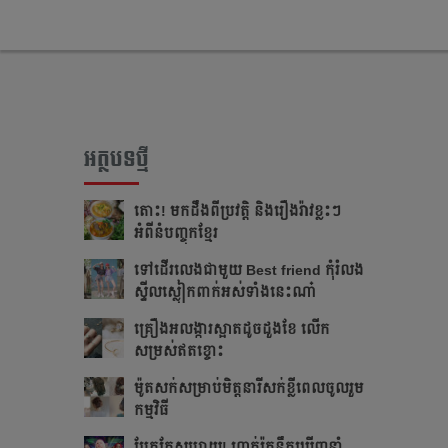
អត្ថបទថ្មី
តោះ! មកដឹងពីប្រវត្តិ និងរឿងរ៉ាវខ្លះៗ
អំពីនំបញ្ចុកខ្មែរ
ទៅដើរលេងជាមួយ Best friend កុំរំលង
ស្ទីលស្លៀកពាក់អស់ទាំងនេះណា៎
គ្រឿងអលង្ការស្អាតដូចដួងខែ លើក
សម្រស់ឥតខ្ចោះ
ម៉ូតសក់សម្រាប់មិត្តនារីសក់ខ្លីពេលចូលរួម
កម្មវិធី
ប្លែកតែសប្បាយ! ហាត់រ៉កនឹកឃើញនាំ