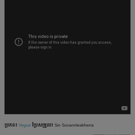
ប្រភព៖
Vogue
ប្រែ​សម្រួល៖
Sin Sovannleakhena