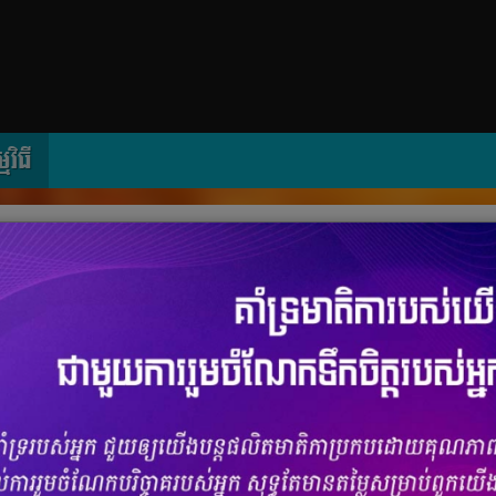
្មវិធី
ប់ថ្ងៃ ចាំអង្កាល់ទៀត?
ចំនួនមតិ
0
|
ចំនួនចែករំលែក
0
 ឥឡូវមានការបញ្ចុះតម្លៃដល់ទៅ៥០%? នេះជាប្រូម៉ូសិនពិសេសពីទ្រូម៉ាន់នី
ហ្វូនរបស់អ្នក ហើយធ្វើការទិញសំបុត្រកុនតាមកម្មវីធី TrueMoney នេះអ្នក
ល់ជូននេះមានជារៀងរាល់ថ្ងៃនៅគ្រប់សាខារបស់រោងកុន Major Cineplex by