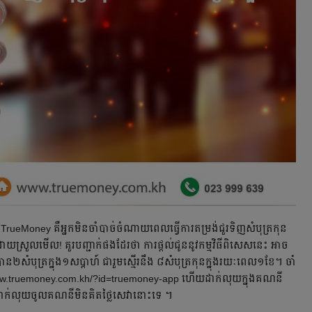
TrueMoney គឺអ្នកមិនចាំបាច់ចំណាយពេលធ្វើការតម្រង់ជួរទិញសំបុត្រកុន
ាយស្រួលមើល! គួរបញ្ជាក់ផងដែរថា ការផ្តល់ជូននូវកម្មវិធីពិសេសនេះ អាច
ាន២សំបុត្រក្នុង១សប្តាហ៍ ជារួមស្មើរនឹង ៨សំបុត្រកុនក្នុងរយៈពេល១ខែ។ ចាំ
www.truemoney.com.kh/?id=truemoney-app ហើយដាក់លុយក្នុងគណនី
ក់ការដាក់លុយចូលគណនីមិនគិតថ្លៃសេវានោះទេ ។