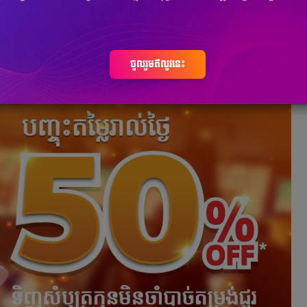
ចូលរួមឥលូវនេះ