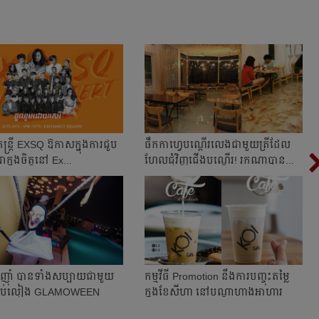
​តន្រ្តី EXSQ ឱកាស​ក្នុង​ការ​ជួប​
ផឹក​កាហ្វេ​បណ្ដើរ​លេង​ជាមួយ​ត្រី​ដែល​
​ក្នុង​ចិត្ត​នៅ Ex...
ហែល​ជុំ​វិញ​ជើង​បណ្ដើរ! រក​ណា​បាន...
​ញ៉ាំ បាន​ទាំង​សប្បាយ​ជាមួយ​
កម្មវីធី Promotion នឹងការបញ្ចុះតម្លៃ
ធី​ជប់លៀង GLAMOWEEN
ក្នុងខែសីហា នៅបណ្តាហាងអាហារ
មួយចំនួ...