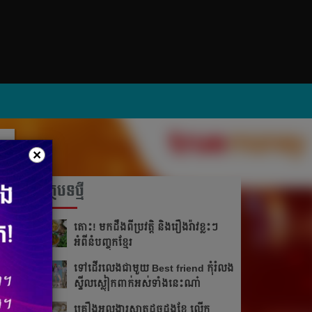
×
អត្ថបទថ្មី
តោះ! មកដឹងពីប្រវត្តិ និងរឿងរ៉ាវខ្លះៗ
អំពីនំបញ្ចុកខ្មែរ
ទៅដើរលេងជាមួយ Best friend កុំរំលង
ស្ទីលស្លៀកពាក់អស់ទាំងនេះណា៎
គ្រឿងអលង្ការស្អាតដូចដួងខែ លើក