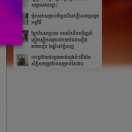
សម្រស់ឥតខ្ចោះ
ម៉ូតសក់សម្រាប់មិត្តនារីសក់ខ្លីពេលចូលរួម
កម្មវិធី
ប្លែកតែសប្បាយ! ហាត់រ៉កនឹកឃើញនាំ
ភ្ញៀវស្លៀកឈុតដេកយប់ជប់លៀង
អបអរខួប ២ឆ្នាំនៅភ្នំពេញ
ខោខូវប៊យជាមួយអាវរលុងធំៗដឹងតែ​
ស័ក្ដិសម​ត្រូវម៉ាច់សម្រាប់ខែរងារ