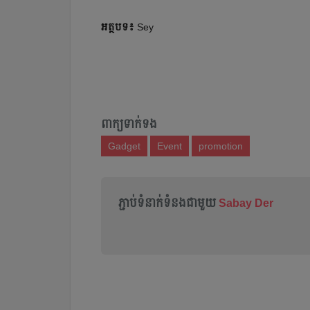
អត្ថបទ៖
Sey
ពាក្យទាក់ទង
Gadget
Event
promotion
ភ្ជាប់ទំនាក់ទំនងជាមួយ
Sabay Der