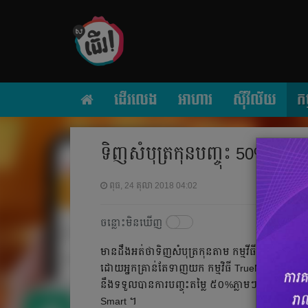
ដើរលេង
អាហារ
ស៊ីវីល័យ
កម
ទិញសំបុត្រកុនបញ្ចុះ 50% បានគ្រ
ពុធ, 24 តុលា 2018 04:02
ចន្លោះមិនឃើញ
មានដឹងអត់ថាទិញសំបុត្រកុនតាម កម្មវីធី TrueMoney
ដោយអ្នកគ្រាន់តែទាញយក កម្មវិធី TrueMoney ពីស្មាត
នឹងទទួលបានការបញ្ចុះតម្លៃ ៥០%ភ្លាមៗ ហើយការផ្ត
Smart ។