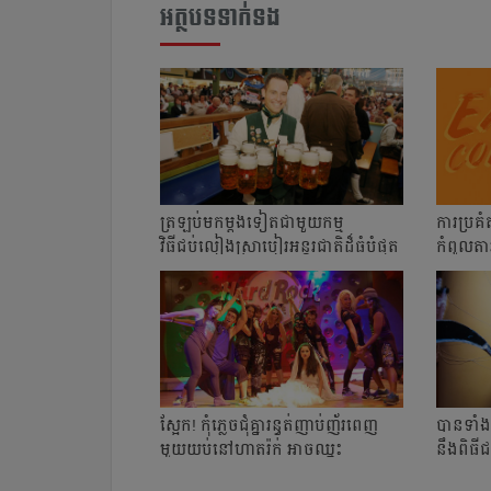
អត្ថបទទាក់ទង
ត្រឡប់មក​ម្ដងទៀតជាមួយកម្ម
ការ​ប្រគំ
វិធីជប់លៀងស្រាបៀរអន្តរជាតិដ៏ធំបំផុត
កំពូល​តារា
ស្អែក! កុំភ្លេចជុំគ្នារន្ធត់ញាប់ញ័រពេញ
បាន​ទាំង
មួយយប់នៅហាតរ៉ក់ អាចឈ្នះ
នឹង​ពិ
រង្វាន់ដល...