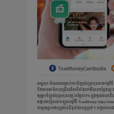
លក្ខណៈពិសេសសម្រាប់ការទិញសំបុត្រកុនតាមកម្មវិធី 
និងមានអាទិភាពជ្រើសរើសទីតាំងកៅអីបានកន្លែងល្អ ង
ឲ្យអ្នកទិញសំបុត្រកុនបញ្ចុះតម្លៃ៥០% ក្នុងមួយគណនីប
អង្កាល់ទៀតដោនឡូតកម្មវីធី TrueMoney https://
ជាមួយភ្នាក់ងារទ្រូម៉ាន់នីទូទាំងខេត្តក្រុង។ បញ្ជា