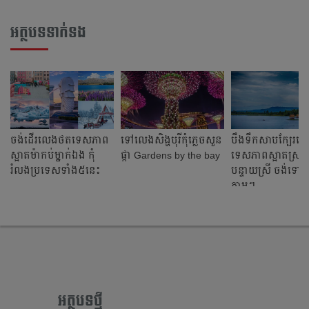
អត្ថបទទាក់ទង
ចង់ដើរលេងថតទេសភាព
ទៅ​លេង​សិង្ហបុរី​កុំ​ភ្លេច​សួន​
បឹងទឹកសាបក្បែរជើងភ
ស្អាតម៉ាកប់ម្នាក់ឯង កុំ
ផ្កា Gardens by the bay
ទេសភាពស្អាតស្រ
រំលងប្រទេសទាំង៥នេះ
បន្ទាយស្រី ចង់ទៅ
ភ្លាមៗ
អត្ថបទថ្មី