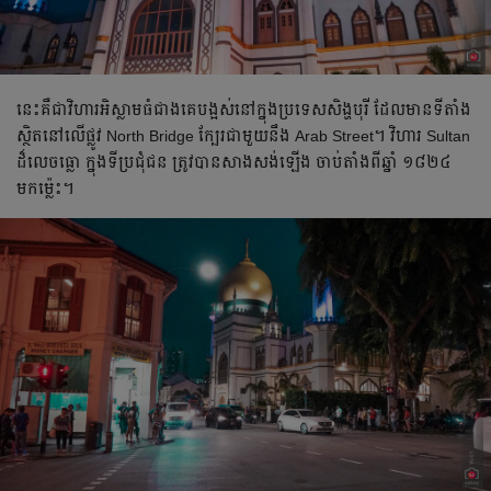
នេះ​គឺ​ជា​វិហារ​អិស្លាម​​ធំ​ជាង​គេ​បង្អស់​នៅ​ក្នុង​ប្រទេស​សិង្ហបុរី ដែល​មាន​ទីតាំង​
ស្ថិត​នៅ​លើ​ផ្លូវ North Bridge ក្បែរ​ជាមួយ​​នឹង​ Arab Street។ វិហារ Sultan
ដ៏​លេច​ធ្លោ ក្នុង​​​ទីប្រជុំជន ត្រូវ​បាន​សាង​សង់​ឡើង ចាប់​តាំង​ពី​ឆ្នាំ ១៨២៤
មក​ម្ល៉េះ។​