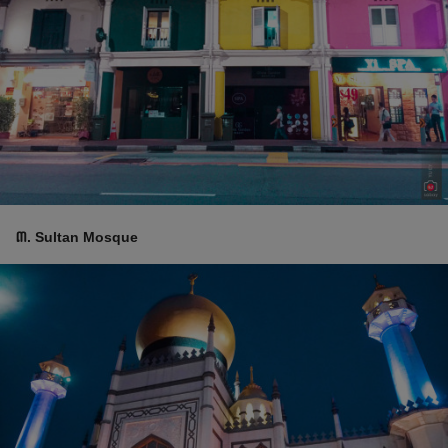
៣​. Sultan Mosque