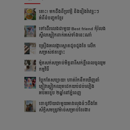
តោះ! មកដឹងពីប្រវត្តិ និងរឿងរ៉ាវខ្លះៗ
អំពីនំបញ្ចុកខ្មែរ
ទៅដើរលេងជាមួយ Best friend កុំរំលង
ស្ទីលស្លៀកពាក់អស់ទាំងនេះណា៎
គ្រឿងអលង្ការស្អាតដូចដួងខែ លើក
សម្រស់ឥតខ្ចោះ
ម៉ូតសក់សម្រាប់មិត្តនារីសក់ខ្លីពេលចូលរួម
កម្មវិធី
ប្លែកតែសប្បាយ! ហាត់រ៉កនឹកឃើញនាំ
ភ្ញៀវស្លៀកឈុតដេកយប់ជប់លៀង
អបអរខួប ២ឆ្នាំនៅភ្នំពេញ
ខោខូវប៊យជាមួយអាវរលុងធំៗដឹងតែ​
ស័ក្ដិសម​ត្រូវម៉ាច់សម្រាប់ខែរងារ