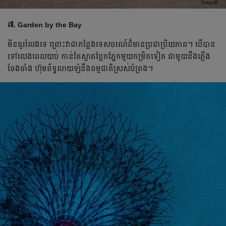
៧. Garden by the Bay
មិន​គួរ​រំលង​ទេ ព្រោះ​​វា​​ជា​កន្លែង​ទេសចរណ៍​ដ៏​មាន​ប្រជាប្រិយភាព​។ បើ​​បាន​
ទៅ​លេង​ពេល​យប់​ កាន់​តែ​ស្អាត​ប្លែក​ភ្នែក​មួយ​កម្រិត​ទៀត ជាមួយ​នឹង​ភ្លើង​
ចែងចាំង​ ហ៊ុមព័ទ្ធ​លាយឡំ​នឹង​ធម្មជាតិ​ស្រស់​បំព្រង។​