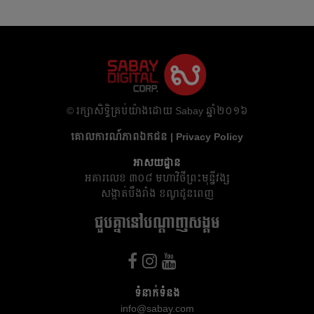
​© រក្សា​សិទ្ធិ​គ្រប់​យ៉ាង​ដោយ​ Sabay ឆ្នាំ​២០១៦
គោលការណ៍​ភាព​ឯកជន | Privacy Policy
អាសយដ្ឋាន
អគារ​លេខ ៣០៨ មហាវិថីព្រះមុន្នីវង្ស
សង្កាត់បឹងរាំង ខណ្ឌដូនពេញ
ជួបគ្នានៅបណ្តាញសង្គម
ទំនាក់ទំនង
info@sabay.com