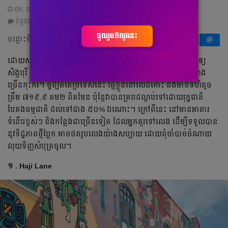
ពុធ, 20 វិច្ឆិកា 2019 07:40
ចំនួនមតិ
0
|
ចំនួនចែករំលែក
0
ចូលរួមឥលូវនេះ
ចន្លោះមិនឃើញ
ដោយសារ​តែ​ភាព​ជឿន​លឿន ស្រស់​ស្អាត និង​មាន​សុវត្ថិភាព​ បាន​ធ្វើ​ឲ្យ​
សិង្ហបុរី ក្លាយ​ជា​ប្រទេស​មួយ ដែល​អាច​​ទាក់ទាញ​ភ្ញៀវ​ទេសចរ​​បាន​យ៉ាង​
ច្រើន​កុះករ។ ថ្វី​ដ្បិត​តែ​ប្រទេស​នេះ ផ្ញើ​ខ្លួន​នៅ​លើ​ដី​កោះ និង​មាន​ទំហំ​តូច​
ត្រឹម ៧១៩,៩ គម២ ពិត​មែន ប៉ុន្តែ​​​វា​បាន​គ្រប​ដណ្តប់​ទៅ​ដោយ​រុក្ខជាតិ​
បៃតង​ធម្មជាតិ​ ដល់​ទៅ​​ជាង​​​​​ ៥០​% ឯណោះ​។ ក្រៅ​ពី​នេះ នៅ​មាន​អាគារ​
ទំនើប​ខ្ពស់​ៗ​ និង​កន្លែង​ជា​ច្រើន​ទៀត ដែល​​អ្នក​គួរ​ទៅ​លេង ដើម្បី​ទទួល​​បាន​
នូវ​​ទិដ្ឋភាព​​ថ្មី​ប្លែក​ អាច​ថត​រូប​លេង​យ៉ាង​សប្បាយ ដោយ​ពុំ​ចាំ​បាច់​​ចំណាយ​
លុយ​ទិញ​សំបុត្រ​​ចូល។ ​
១ . Haji Lane