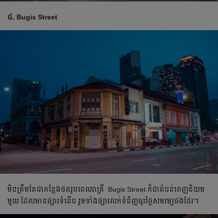
៤. Bugis Street
មិន​ត្រឹម​តែ​ជា​កន្លែង​ថត​រូប​ពេលរាត្រី ​ Bugis Street ក៏​ជា​តំបន់​ពេញ​និយម​​
មួយ ដែល​មាន​ផ្សារ​ទំនើប រួម​ទាំង​ផ្សារ​លក់​ទំនិញ​ធូរ​ថ្លៃ​សម​រម្យ​ផង​ដែរ។ ​