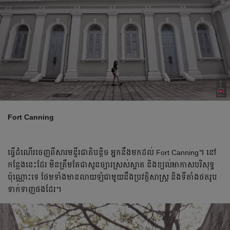
Fort Canning
ធ្វើ​ដំណើរ​​ចេញ​ពី​សារមន្ទីរជាតិ​បន្តិច អ្នក​នឹង​មក​ដល់​ Fort Canning។ នៅ​
កន្លែង​នេះ​ដែរ មិន​ត្រឹម​តែ​ជា​សួន​ច្បារ​ស្រស់​ស្អាត​ និង​ខ្យល់​អាកាស​បរិសុទ្ធ​
ប៉ុណ្ណោះ​ទេ ថែម​ទាំង​​មាន​លាយ​ឡំ​ជាមួយ​នឹង​ប្រវត្តិសាស្ត្រ​ និង​ទីតាំង​ថត​រូប​
ទាក់ទាញ​ផង​ដែរ។​