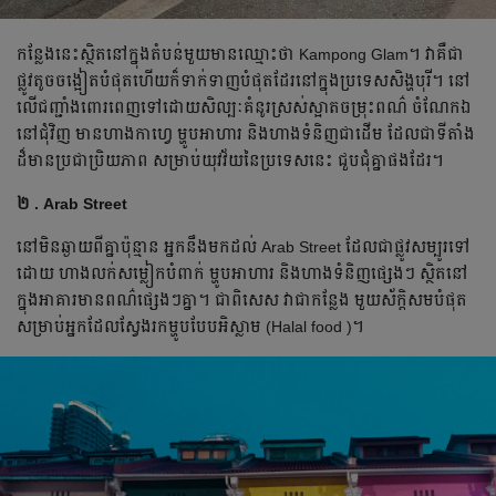
កន្លែង​​នេះ​​ស្ថិត​នៅ​ក្នុង​តំបន់​មួយ​មាន​ឈ្មោះ​ថា Kampong Glam។ វា​គឺ​ជា​
ផ្លូវ​តូច​ចង្អៀត​​បំផុត​​ហើយ​ក៏​ទាក់​ទាញ​បំផុត​ដែរ​នៅ​ក្នុង​ប្រទេស​សិង្ហបុរី​។ នៅ​
លើ​ជញ្ជាំង​​ពោរពេញ​ទៅ​ដោយ​​សិល្បៈ​គំនូរ​ស្រស់​ស្អាត​ចម្រុះ​ពណ៌​ ចំណែក​ឯ​​
នៅ​ជុំ​វិញ​ មាន​​ហាង​កាហ្វេ ម្ហូប​អាហារ និង​ហាង​ទំនិញ​ជា​ដើម ដែល​ជា​ទីតាំង​
ដ៏​មាន​ប្រជាប្រិយភាព សម្រាប់​យុវវ័យ​នៃ​ប្រទេស​នេះ ជួប​ជុំ​គ្នា​ផង​ដែរ​។ ​​
២ . Arab Street
នៅ​មិន​ឆ្ងាយ​ពី​គ្នា​ប៉ុន្មាន អ្នក​នឹង​​មក​ដល់​ Arab Street ដែល​ជា​ផ្លូវ​សម្បូរ​ទៅ​
ដោយ ហាង​លក់​សម្លៀកបំពាក់ ម្ហូបអាហារ និង​ហាង​ទំនិញ​ផ្សេងៗ ស្ថិត​នៅ​
ក្នុង​អាគារ​មាន​​​ពណ៌​ផ្សេង​ៗ​គ្នា​​។ ជាពិសេស​ វា​ជា​កន្លែង មួយ​ស័ក្តិសម​បំផុត​
សម្រាប់​អ្នក​ដែល​ស្វែង​រក​​ម្ហូប​បែប​អិស្លាម (Halal food )។​