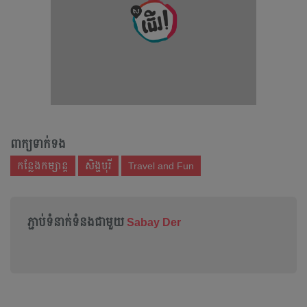
ពាក្យទាក់ទង
កន្លែង​កម្សាន្ត
សិង្ហបុរី
Travel and Fun
ភ្ជាប់ទំនាក់ទំនងជាមួយ
Sabay Der