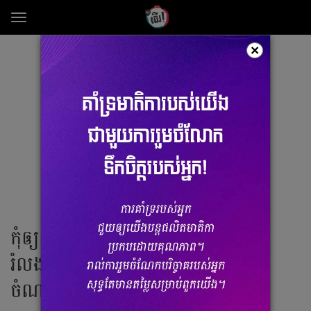
Toggle
navigation
×
កុំឲ្យស្តាយ! ពេលទៅលេងសិង្ហបុរី មិនគួរ
រំលងកន្លែងថតរូបស្អាតៗ ដោយមិនបាច់
ចំណាយលុយ