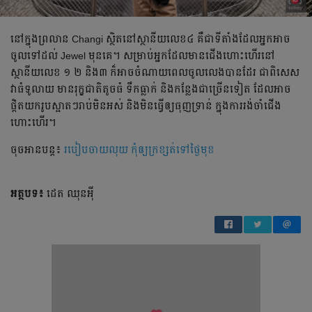
​នៅ​ក្នុង​ព្រលាន Changi ស្ថិត​នៅ​ស្ថានីយ​លេខ​៤ គឺ​ជា​ទីតាំង​ដែល​អ្នក​អាច​
ចូល​ទៅ​ដល់ Jewel មុន​គេ។ សម្រាប់​អ្នក​ដែល​មាន​ជើង​ហោះហើរ​​នៅ​
ស្ថានីយ​​លេខ ១ ២ និង​៣ ក៏​អាច​​ចំណាយ​ពេល​ចូល​លេង​បាន​ដែរ ជាពិសេស​
វា​​ធំ​ទូលាយ មាន​​រុក្ខជាតិ​តូច​ធំ ​ទឹក​ធ្លាក់ និង​កន្លែង​ជា​ច្រើន​ទៀត ដែល​​អាច​
ផ្តិត​យក​រូប​ស្អាតៗ​រាប់​មិន​អស់​ និង​មិន​ធ្វើ​ឲ្យ​ធុញ​​ទ្រាន់​ ក្នុង​ការ​រង់​ចាំ​ជើង​
ហោះ​ហើរ​​​។
ចុចអានបន្ត៖
របៀប​​ចាយ​លុយ​ កុំ​​ឲ្យ​ក្រ​ខ្សត់​ទៅ​ថ្ងៃ​មុខ
អត្ថបទ៖
ដេត ឈុនអ៉ី