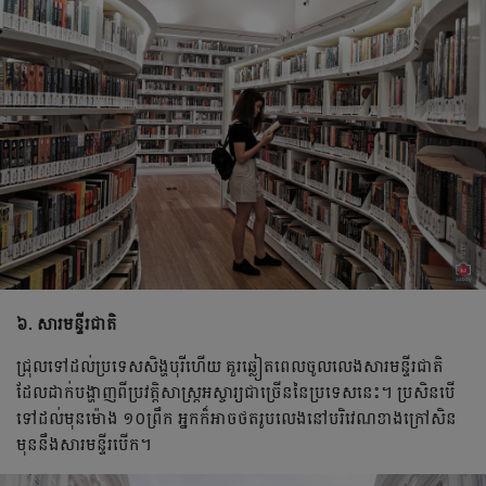
៦. សារមន្ទីរជាតិ
ជ្រុល​ទៅ​ដល់​ប្រទេស​សិង្ហបុរី​ហើយ គួរ​ឆ្លៀត​ពេល​​ចូល​លេង​សារមន្ទីរជាតិ
ដែល​​ដាក់​បង្ហាញ​​ពី​ប្រវត្តិសាស្ត្រ​អស្ចារ្យ​​ជា​ច្រើន​នៃ​ប្រទេស​នេះ។ ប្រសិន​បើ​​
ទៅ​ដល់​មុន​ម៉ោង ១០​ព្រឹក​ អ្នក​ក៏​​អាច​ថត​រូប​លេង​នៅ​បរិវេណ​ខាង​ក្រៅ​សិន
មុន​នឹង​សារមន្ទីរ​បើក។ ​