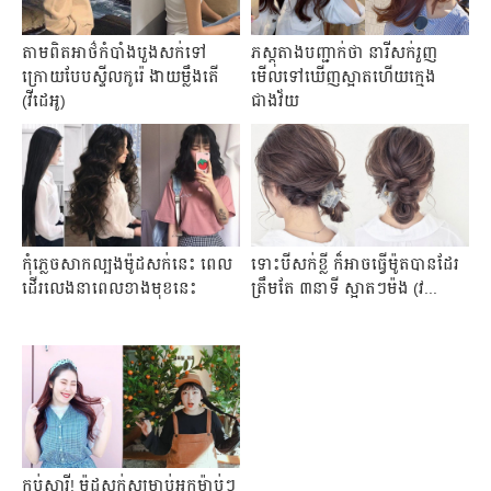
តាមពិត​អាថ៌កំបាំង​បួងសក់ទៅ
ភស្តុតាងបញ្ជាក់ថា នារីសក់រួញ
ក្រោយបែបស្ទីលកូរ៉េ ងាយម្លឹងតើ
មើលទៅឃើញស្អាតហើយក្មេង
(វីដេអូ)
ជាងវ័យ
កុំ​ភ្លេច​សាក​ល្បង​ម៉ូដ​សក់​នេះ ពេល​
ទោះ​បី​សក់​ខ្លី ក៏​អាច​ធ្វើ​ម៉ូត​បាន​ដែរ
ដើរ​លេង​នា​ពេល​ខាង​មុខ​នេះ
ត្រឹមតែ ៣នាទី ស្អាត​ៗ​ម៉ង​ (វ...
កប់សារី! ម៉ូដសក់សម្រាប់អ្នកម៉ាប់ៗ