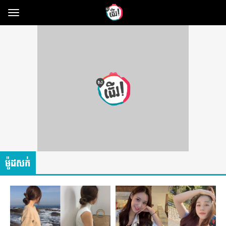
Toggle
navigation
ម៉ូដសក់