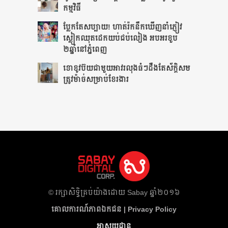
កម្មវិធី
ប្លែកតែសប្បាយ! ហាត់រ៉កនឹកឃើញនាំភ្ញៀវ
ស្លៀកឈុតដេកយប់ជប់លៀង អបអរខួប
២ឆ្នាំនៅភ្នំពេញ
ខោខូវប៊យជាមួយអាវរលុងធំៗដឹងតែ​ស័ក្ដិសម​
ត្រូវម៉ាច់សម្រាប់ខែរងារ
​© រក្សា​សិទ្ធិ​គ្រប់​យ៉ាង​ដោយ​ Sabay ឆ្នាំ​២០១៦
គោលការណ៍​ភាព​ឯកជន | Privacy Policy
អាសយដ្ឋាន