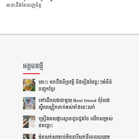
ធានាដឹងតែពេញចិត្ត
អត្ថបទថ្មី
តោះ! មកដឹងពីប្រវត្តិ និងរឿងរ៉ាវខ្លះៗអំពីនំ
បញ្ចុកខ្មែរ
ទៅដើរលេងជាមួយ Best friend កុំរំលង
ស្ទីលស្លៀកពាក់អស់ទាំងនេះណា៎
គ្រឿងអលង្ការស្អាតដូចដួងខែ លើកសម្រស់
ឥតខ្ចោះ
ម៉ូតសក់សម្រាប់មិត្តនារីសក់ខ្លីពេលចូលរួម