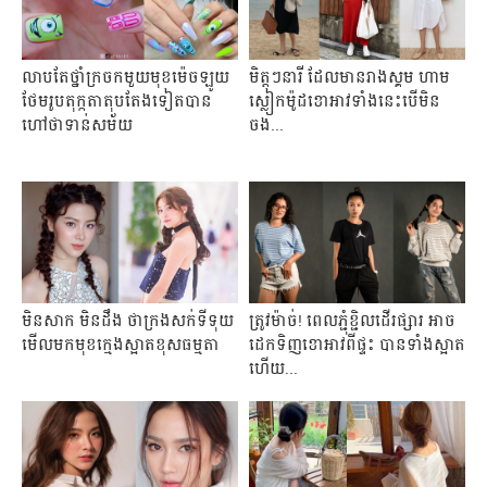
លាបតែថ្នាំក្រចកមួយមុខម៉េចឡូយ
មិត្ត​ៗ​នារី ដែល​មាន​រាង​ស្គម ហាម​
ថែមរូបតុក្កតាតុបតែងទៀតបាន
ស្លៀក​ម៉ូដ​ខោ​អាវ​ទាំង​នេះ​បើ​មិន​
ហៅថាទាន់សម័យ
ចង...
មិនសាក មិនដឹង ថាក្រងសក់ទីទុយ
ត្រូវម៉ាច់! ពេលភ្ជុំខ្ជិលដើរផ្សារ អាច
មើលមកមុខក្មេងស្អាតខុសធម្មតា
ដេកទិញខោអាវពីផ្ទះ បានទាំងស្អាត
ហើយ...