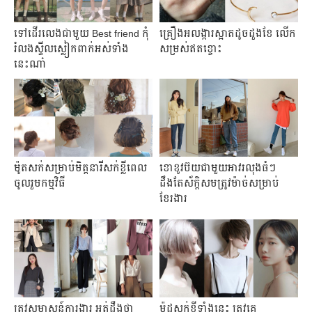
ទៅដើរលេងជាមួយ Best friend កុំ
គ្រឿងអលង្ការស្អាតដូចដួងខែ លើក
រំលងស្ទីលស្លៀកពាក់អស់ទាំង
សម្រស់ឥតខ្ចោះ
នេះណា៎
ម៉ូតសក់សម្រាប់មិត្តនារីសក់ខ្លីពេល
ខោខូវប៊យជាមួយអាវរលុងធំៗ
ចូលរួមកម្មវិធី
ដឹងតែ​ស័ក្ដិសម​ត្រូវម៉ាច់សម្រាប់
ខែរងារ
ត្រូវសម្ភាសន៍ការងារ អត់ដឹងថា
ម៉ូដសក់ខ្លីទាំងនេះ ត្រូវគេ