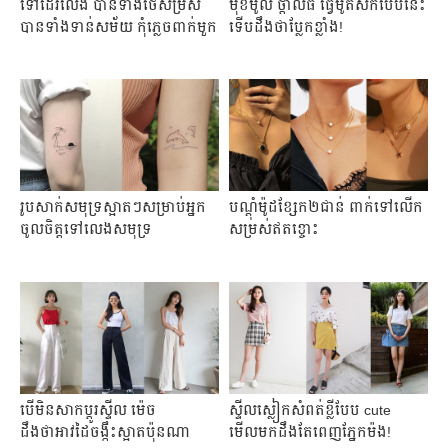
ទៅដើរលេង បានទាំងថែសម្រស់
មុខមូល ថ្ពាល់ធំ ធ្វើម៉ូតសក់បែបនេះ
បានទាំងទាន់សម័យ កុំភ្លេចពាក់មួក
ទើបដឹងថាប្លែកខ្លាំង!
រូបសាក់សមុទ្រស្អាតៗសម្រាប់អ្នក
បណ្តុំម៉ូដខ្សែក២ជាន់ ពាក់ទៅលើក
ចូលចិត្តទៅលេងសមុទ្រ
សម្រស់ឥតខ្ចោះ
បើមិនសាកប្តូរស្ទីល ម៉េច
ស្ទីលស្លៀកសំពត់ខ្លីបែប cute
ដឹងថាអាវដៃចង្កឹះស្អាតប៉ុនណា
មើលមកដឹងតែពេញភ្នែកម៉ង!