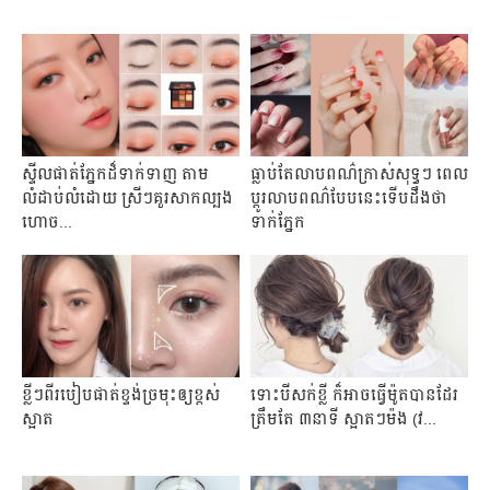
ស្ទីល​ផាត់​ភ្នែក​ដ៏​ទាក់​ទាញ​ តាម​
ធ្លាប់តែលាបពណ៌ក្រាស់សុទ្ធៗ ពេល
លំដាប់​លំដោយ ស្រីៗ​គួរ​សាក​ល្បង​
ប្តូរលាបពណ៌បែបនេះទើបដឹងថា
ហោច​...
ទាក់ភ្នែក
ខ្លីៗពីរបៀបផាត់ខ្ទង់ច្រមុះឲ្យខ្ពស់
ទោះ​បី​សក់​ខ្លី ក៏​អាច​ធ្វើ​ម៉ូត​បាន​ដែរ
ស្អាត
ត្រឹមតែ ៣នាទី ស្អាត​ៗ​ម៉ង​ (វ...