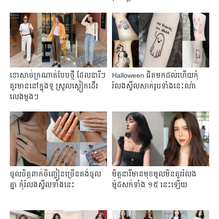
ខោសាច់ក្រណាត់បែបថ្មី ដែលនារីៗ
Halloween ជិតមកដល់ហើយកុំ
គួរមាននៅក្នុងទូ ស្រួលស្លៀកដើរ
រំលងស្ទីលសាក់រូបទាំងនេះណ៎ា
លេងម្តងៗ
ចូល​ចិត្ត​ពា​ក់​ចិញ្ចៀន​ច្រើន​តង់​ចូល​
មិត្តនារីមានមុខមូលមិនគួររំលង
គ្នា កុំ​រំលង​ស្ទីល​ទាំង​នេះ
ម៉ូដសក់ទាំង ១៥ នេះឡើយ