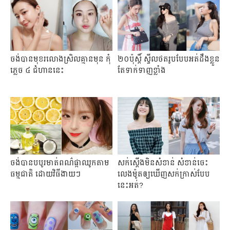
ចង់បានមុខរលោងស្រិលគ្មានមុន កុំ
២០ប៉ុស្តិ៍​ ​ស្ទីល​ថត​រូប​បែប​អត់​ដឹង​ខ្លួន
ភ្លេច ៤ ជំហាននេះ
តែ​ទាក់ទាញ​ខ្លាំង
ចង់បានបបូរមាត់​ពណ៌​ផ្កាឈូកតាម
សក់ស្តើងមិនសំខាន់ សំខាន់ចេះ
ធម្មជាតិ ដោយវិធីងាយៗ
លេងម៉ូតឲ្យឃើញសក់ក្រាស់បែប
នេះអត់?