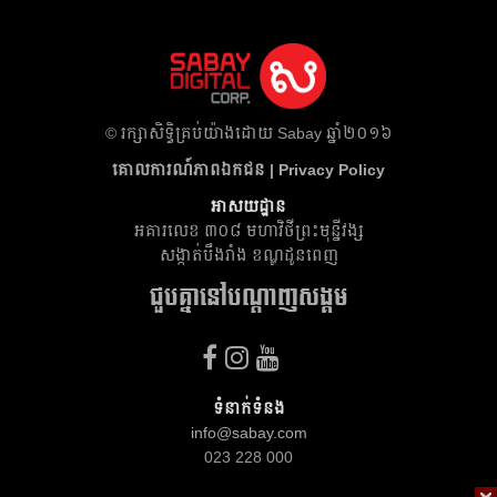
​© រក្សា​សិទ្ធិ​គ្រប់​យ៉ាង​ដោយ​ Sabay ឆ្នាំ​២០១៦
គោលការណ៍​ភាព​ឯកជន | Privacy Policy
អាសយដ្ឋាន
អគារ​លេខ ៣០៨ មហាវិថីព្រះមុន្នីវង្ស
សង្កាត់បឹងរាំង ខណ្ឌដូនពេញ
ជួបគ្នានៅបណ្តាញសង្គម
ទំនាក់ទំនង
info@sabay.com
023 228 000