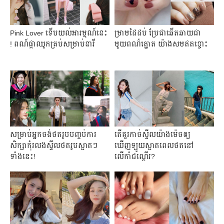
Pink Lover ទើបយល់អារម្មណ៍នេះ
ម្រាមដៃដប់ ប្រែជាឆើតឆាយជា
! ពណ៍ផ្កាឈូកគ្រប់សម្រាប់នារី
មួយពណ៌ត្នោត យ៉ាងសមឥតខ្ចោះ
សម្រាប់អ្នកចង់ថតរូបបញ្ចប់ការ
តើគួរកាច់ស្ទីលយ៉ាងម៉េចឲ្យ
សិក្សាកុំរលងស្ទីលថតរូបស្អាតៗ
ឃើញឡូយស្អាតពេលថតនៅ
ទាំងនេះ!
លើកាំជណ្តើរ?