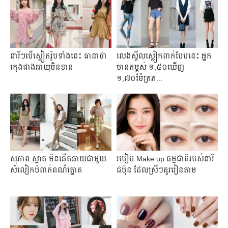
នារីៗបើស្លៀករ៉ូបទាំងនេះ ធានាថា
លេង​​ស្ទី​ល​​ស្លៀក​ពាក់​បែប​នេះ អ្នក​
ក្មេងជាងអាយុមិនខាន
មាន​កម្ពស់ ១,៥០​ឃើញ​
១,៧០ម៉ែត្រ​ភ...
សុភាព ស្អាត មិនឆើតឆាយជាមួយ
របៀប Make up ធម្មជាតិ​របស់​នារី​
សំលៀកបំពាក់ពណ៌ត្នោត
ជប៉ុន ដែល​ស្រីៗគួរ​រៀន​តាម