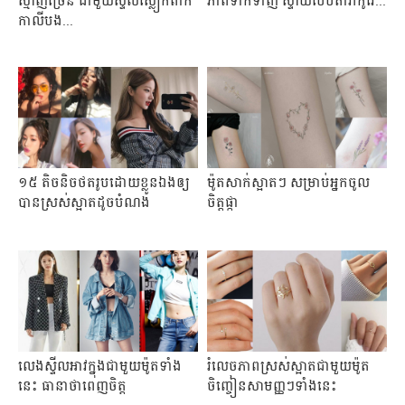
ស្មាញច្រើន ជាមួយស្ទីលស្លៀកពាក់
ភាព​ទាក់​ទាញ ស្ទា​យ​បែប​តារា​កូរ៉េ...
កាលីបង...
១៥ តិច​និ​ច​ថត​រូប​ដោយ​ខ្លូ​ន​ឯង​ឲ្យ​
ម៉ូតសាក់ស្អាតៗ សម្រាប់អ្នកចូល
បាន​ស្រស់​ស្អាតដូច​បំណង
ចិត្តផ្កា
លេង​ស្ទី​ល​អាវ​ក្នុង​ជា​មួយ​ម៉ូត​ទាំង​
រំលេចភាពស្រស់ស្អាតជាមួយម៉ូត
នេះ ធានា​ថា​ពេញ​ចិត្ត
ចិញ្ចៀនសាមញ្ញៗទាំងនេះ