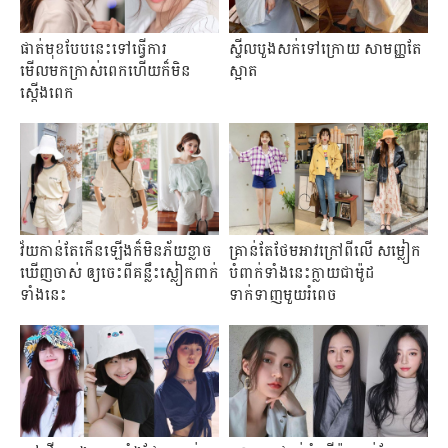
ផាត់មុខបែបនេះទៅធ្វើការ
ស្ទីលបួងសក់ទៅក្រោយ សាមញ្ញតែ
មើលមកក្រាស់ពេកហើយក៏មិន
ស្អាត
ស្តើងពេក
វ័យកាន់តែកើនឡើងក៏មិនភ័យខ្លាច
គ្រាន់តែថែមអាវក្រៅពីលើ សម្លៀក
ឃើញចាស់ ឲ្យចេះពីគន្លឹះស្លៀកពាក់
បំពាក់ទាំងនេះក្លាយជាម៉ូដ
ទាំងនេះ
ទាក់ទាញមួយរំពេច