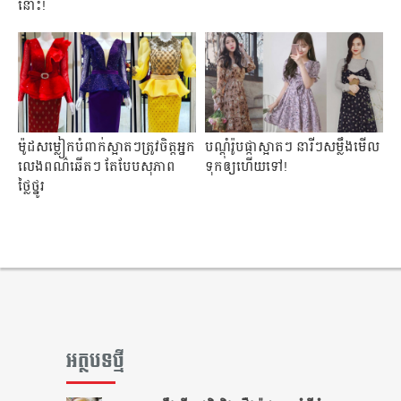
នោះ!
ម៉ូដសម្លៀកបំពាក់ស្អាតៗត្រូវចិត្តអ្នក
បណ្តុំរ៉ូបផ្កាស្អាតៗ នារីៗសម្លឹងមើល
លេងពណ៌ឆើតៗ តែបែបសុភាព
ទុកឲ្យហើយទៅ!
ថ្លៃថ្នូរ
អត្ថបទថ្មី