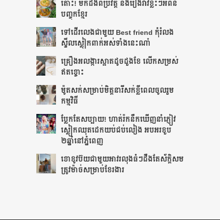
តោះ! មកដឹងពីប្រវត្តិ និងរឿងរ៉ាវខ្លះៗអំពីនំ
បញ្ចុកខ្មែរ
ទៅដើរលេងជាមួយ Best friend កុំរំលង
ស្ទីលស្លៀកពាក់អស់ទាំងនេះណា៎
គ្រឿងអលង្ការស្អាតដូចដួងខែ លើកសម្រស់
ឥតខ្ចោះ
ម៉ូតសក់សម្រាប់មិត្តនារីសក់ខ្លីពេលចូលរួម
កម្មវិធី
ប្លែកតែសប្បាយ! ហាត់រ៉កនឹកឃើញនាំភ្ញៀវ
ស្លៀកឈុតដេកយប់ជប់លៀង អបអរខួប
២ឆ្នាំនៅភ្នំពេញ
ខោខូវប៊យជាមួយអាវរលុងធំៗដឹងតែ​ស័ក្ដិសម​
ត្រូវម៉ាច់សម្រាប់ខែរងារ