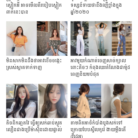
ស្លៀកអី អាចមើលពីរបៀបស្លៀក
ទស្សន៍ទាយថានឹងល្បីខ្លាំងក្នុង
ពាក់នេះបាន
ឆ្នាំ២០២០
មិនសាកមិនដឹង​ថាអាវខើចចង្កេះ
អាវមួយកំណាត់ចេញសាច់ក្បាល
ស្រស់ស្អាតទាក់ទាញ
ពោះតិចៗ កំពុងឈរតំណែងជាម៉ូដ
ពេញនិយមបំផុត
តិចនិកឆា្លតវៃ ធ្វើឲ្យសក់ឆាប់ស្ងួត
តាមពិត​អាថ៌កំបាំង​បួងសក់ទៅ
លឿនជាងប្រើម៉ាស៊ីនដោយផ្ទាល់
ក្រោយបែបស្ទីលកូរ៉េ ងាយម្លឹងតើ
(វីដេអូ)