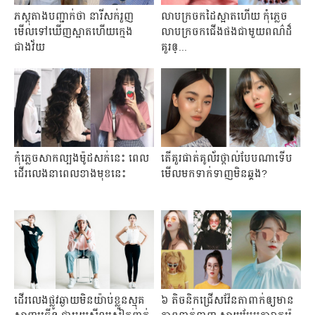
ភស្តុតាងបញ្ជាក់ថា នារីសក់រួញ
លាប​ក្រចក​ដៃ​ស្អាត​ហើយ កុំ​ភ្លេច​
មើលទៅឃើញស្អាតហើយក្មេង
លាប​ក្រចក​ជើង​ផង​ជា​មួយ​ពណ៌​ដ៏​
ជាងវ័យ
គួរ​ឲ្...
កុំ​ភ្លេច​សាក​ល្បង​ម៉ូដ​សក់​នេះ ពេល​
តើគួរផាត់គូល័រថ្ពាល់បែបណាទើប
ដើរ​លេង​នា​ពេល​ខាង​មុខ​នេះ
មើលមកទាក់ទាញមិនឆ្គង?
ដើរលេងផ្លូវឆ្ងាយមិនយ៉ាប់ខ្លួនស្មុគ
៦ តិច​និកជ្រើស​វ៉ែន​តា​ពាក់​ឲ្យ​មាន​