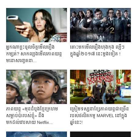
អ្នក​ណា​ខ្លះ​ចូលចិត្ត​មើល​រឿង​
តោះ​មក​មើល​រឿង​ហុង​កុង​ ល្បី​ៗ
កម្សត់? សាក​ល្បង​មើល​ភាពយន្ត​
ក្នុង​ឆ្នាំ​២០១៧ នេះ​ម្តង​ទៀត !
មនោសញ្ចេតនា...
ភាពយន្ត «មុនដំបូងខ្មែរក្រហម
ត្រៀម​ទស្សនាខ្សែភាពយន្តជាច្រើន
សម្លាប់ប៉ារបស់ខ្ញុំ» នឹង
របស់​ផលិតកម្ម MARVEL នៅ​ក្នុង
មកដល់វេបសាយ Netflix...
ឆ្នាំនេះ!