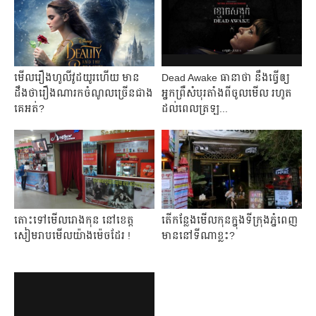
មើលរឿងហូលីវូដយូរហើយ មាន
Dead Awake ធានាថា នឹងធ្វេីឲ្យ
ដឹងថារឿងណារកចំណូលច្រើនជាង
អ្នកព្រឺសំបុរតាំងពីចូលមេីល រហូត
គេអត់?
ដល់ពេលត្រឡ...
តោះទៅមើលរោងកុន នៅខេត្ត
តើកន្លែងមើលកុនក្នុងទីក្រុងភ្នំពេញ
សៀមរាបមើលយ៉ាងម៉េចដែរ !
មាននៅទីណាខ្លះ?