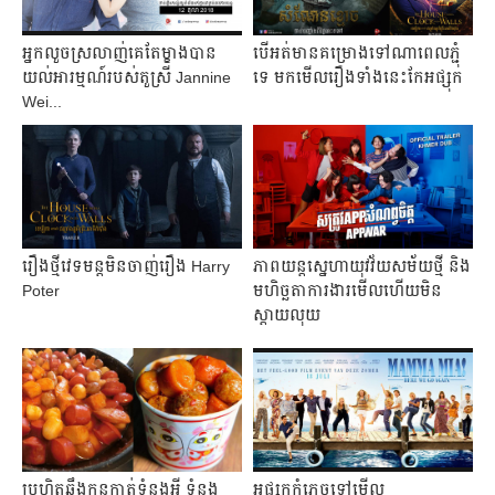
អ្នក​លួច​ស្រលាញ់​គេ​តែ​ម្ខាង​បាន​
បើ​អត់​មាន​គម្រោង​ទៅ​ណា​ពេល​ភ្ជុំ​
យល់​អារម្មណ៍​របស់​តួ​ស្រី Jannine
ទេ មក​មើល​រឿង​ទាំង​នេះ​កែ​អផ្សុក
Wei...
រឿង​ថ្មី​វេទមន្ត​មិន​ចាញ់​រឿង Harry
ភាពយន្តស្នេហាយុវវ័យសម័យថ្មី និង
Poter
មហិច្ឆតាការងារមើលហើយមិន
ស្តាយលុយ
ប្រហិត​ឆឹង​កូន​កាត់​ទំនង​អី ទំនង​
អផ្សុក​កុំ​ភ្លេច​ទៅ​មើល​