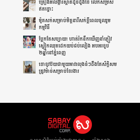
គ្រឿងអលង្ការស្អាតដូចដួងខែ លើកសម្រស់
ឥតខ្ចោះ
ម៉ូតសក់សម្រាប់មិត្តនារីសក់ខ្លីពេលចូលរួម
កម្មវិធី
ប្លែកតែសប្បាយ! ហាត់រ៉កនឹកឃើញនាំភ្ញៀវ
ស្លៀកឈុតដេកយប់ជប់លៀង អបអរខួប
២ឆ្នាំនៅភ្នំពេញ
ខោខូវប៊យជាមួយអាវរលុងធំៗដឹងតែ​ស័ក្ដិសម​
ត្រូវម៉ាច់សម្រាប់ខែរងារ