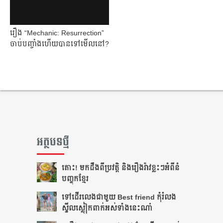
រឿង “Mechanic: Resurrection”
ចាប់​បញ្ចាំង​ហើយ​បាន​ទៅ​មើល​នៅ?
អត្ថបទថ្មី
តោះ! មកដឹងពីប្រវត្តិ និងរឿងរ៉ាវខ្លះៗអំពីនំ
បញ្ចុកខ្មែរ
ទៅដើរលេងជាមួយ Best friend កុំរំលង
ស្ទីលស្លៀកពាក់អស់ទាំងនេះណា៎