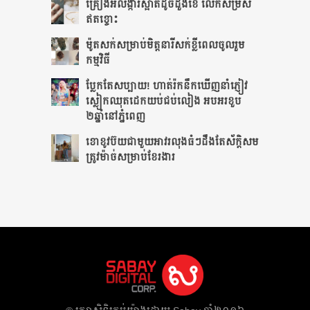
គ្រឿងអលង្ការស្អាតដូចដួងខែ លើកសម្រស់
ឥតខ្ចោះ
ម៉ូតសក់សម្រាប់មិត្តនារីសក់ខ្លីពេលចូលរួម
កម្មវិធី
ប្លែកតែសប្បាយ! ហាត់រ៉កនឹកឃើញនាំភ្ញៀវ
ស្លៀកឈុតដេកយប់ជប់លៀង អបអរខួប
២ឆ្នាំនៅភ្នំពេញ
ខោខូវប៊យជាមួយអាវរលុងធំៗដឹងតែ​ស័ក្ដិសម​
ត្រូវម៉ាច់សម្រាប់ខែរងារ