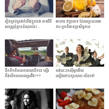
រៀនគ្រប់​គ្រង​កំហឹង​​ខ្លួន​​ឯង តាម​វិធី​
អាហារ ​៥​ប្រភេទ​ ដែលព្យាបាល​អ
សាស្ត្រ​​ប៉ុន្មាន​ចំណុច​​នេះ​...
ការ:ក្អកដ៏មានប្រសិទ្ធភាព
ផឹក​ទឹក​តិច​ពេកពេល​បើកបរ ស្មើរ
ចង់ចេះរកស៊ីគួរមើល
នឹងបើកបរ​ពេល​ស្រវឹង???
សៀវភៅ៤ក្បាលនេះសិនទៅ