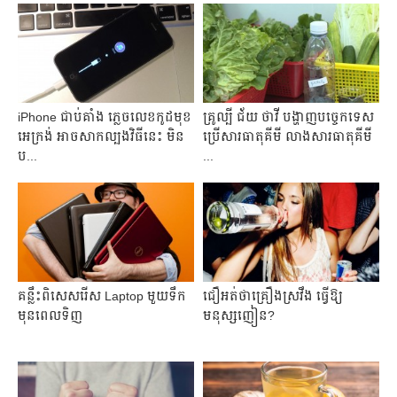
iPhone ជាប់​គាំង ភ្លេច​លេខ​កូដ​មុខ​
គ្រូ​ល្បី ជ័យ ថាវី បង្ហាញ​បច្ចេកទេស​
អេក្រង់ អាច​សាកល្បង​វិធី​នេះ​ មិន​
ប្រើ​សារធាតុគីមី លាង​សារធាតុ​គីមី​
ប...
...
គន្លឹះពិសេសរើស Laptop មួយ​ទឹក​
ជឿអត់ថាគ្រឿងស្រវឹង ធ្វើឱ្យ
មុនពេលទិញ
មនុស្សញៀន?