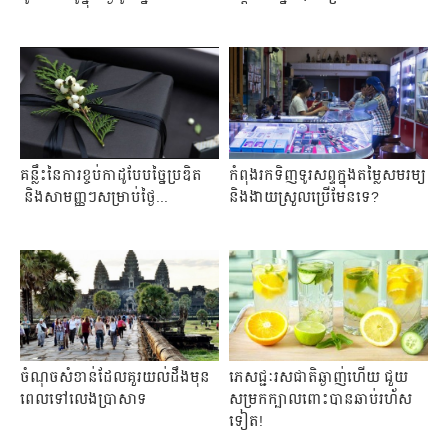
គន្លឹះ​នៃ​ការ​ខ្ចប់​កាដូ​បែប​ច្នៃ​ប្រឌិត​
កំពុងរកទិញទូរសព្ទក្នុងតម្លៃសមរម្យ
និង​សាមញ្ញ​​ៗ​​សម្រាប់​ថ្ងៃ​...
និងងាយស្រួលប្រើមែនទេ?
ចំណុចសំខាន់ដែលគួរយល់ដឹងមុន
ភេសជ្ជៈ​​​រស​ជាតិ​ឆ្ងាញ់​ហើយ ជួយ
ពេលទៅលេងប្រាសាទ
សម្រក​ក្បាល​ពោះ​បាន​ឆាប់​រហ័ស​
ទៀត​!