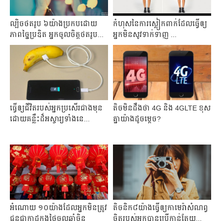
ល្បិច​ថត​រូប​ ៦​យ៉ាង​ប្រកប​ដោយ​
កំហុស​នៃ​ការ​ស្លៀក​ពាក់​ដែល​ធ្វើ​ឲ្យ​
ភាព​ច្នៃ​ប្រឌិត​ អ្នកចូល​ចិត្ត​ថត​រូប​​...
អ្នក​មិន​សូវ​ទាក់​ទាញ ...
ធ្វើ​ឲ្យ​ជីវិត​របស់​អ្នក​ប្រសើរ​ជាង​មុន​
តិច​មិន​ដឹង​ថា​ 4G និង​​ 4GLTE ខុស​
ដោយ​គន្លឹះ​ដ៏​អស្ចារ្យ​ទាំង​នេ...
គ្នា​យ៉ាង​ដូច​ម្តេច?
អំណោយ ១០យ៉ាង​ដែល​អ្នក​មិន​ត្រូវ​
តិចនិក​៨​យ៉ាង​ធ្វើ​ឲ្យ​កាមេរ៉ា​សំណព្វ​
ជូន​ជា​កាដូ​ក្នុង​ថ្ងៃ​ចូល​ឆ្នាំ​ចិន
ចិត្ត​របស់​អ្នក​បានប្រើ​កាន់​តែយ...