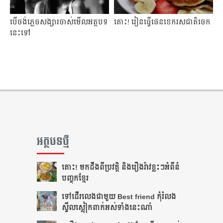
បើចង់ភ្លេចសង្សារចាស់មើលអត្ថបទ
តោះ​! រៀន​ធ្វើ​​ផេន​ខេក​រស​ជាតិ​ចេក​
នេះទៅ
អត្ថបទថ្មី
តោះ! មកដឹងពីប្រវត្តិ និងរឿងរ៉ាវខ្លះៗអំពីនំ
បញ្ចុកខ្មែរ
ទៅដើរលេងជាមួយ Best friend កុំរំលង
ស្ទីលស្លៀកពាក់អស់ទាំងនេះណា៎